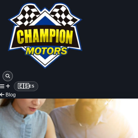
🇪🇸
ES
Blog