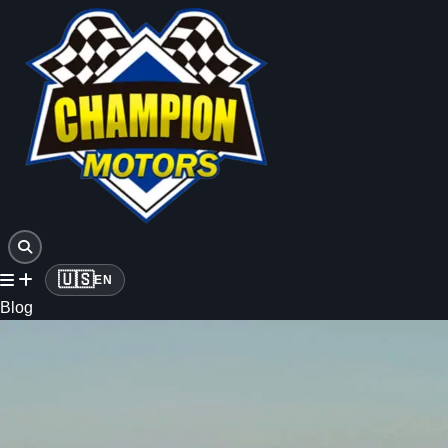
🇺🇸
EN
Blog