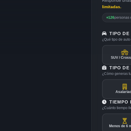
Responde unas p
limitadas.
126
personas 
TIPO DE
¿Qué tipo de auto 
SUV / Cros
TIPO DE
¿Cómo generas tu
Asalaria
TIEMPO
¿Cuánto tiempo ll
Menos de 6 