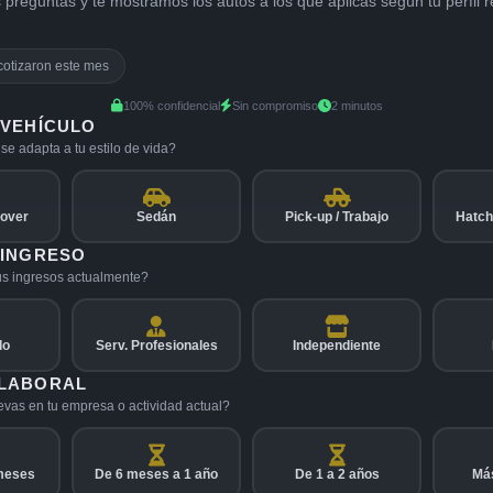
reguntas y te mostramos los autos a los que aplicas según tu perfil r
cotizaron este mes
100% confidencial
Sin compromiso
2 minutos
 VEHÍCULO
se adapta a tu estilo de vida?
sover
Sedán
Pick-up / Trabajo
Hatch
 INGRESO
s ingresos actualmente?
do
Serv. Profesionales
Independiente
 LABORAL
evas en tu empresa o actividad actual?
meses
De 6 meses a 1 año
De 1 a 2 años
Más