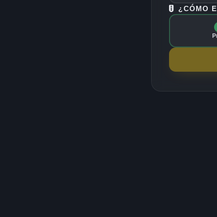
¿CÓMO E
P