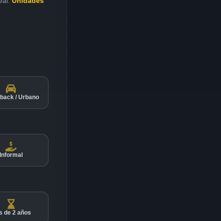
eal.
Unidades
back / Urbano
Informal
 de 2 años