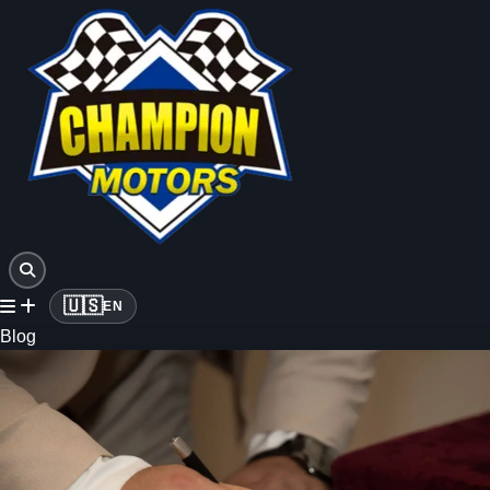
🇺🇸
EN
Blog