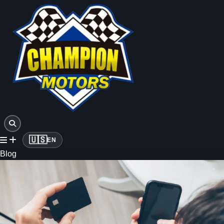
🇺🇸
EN
Blog