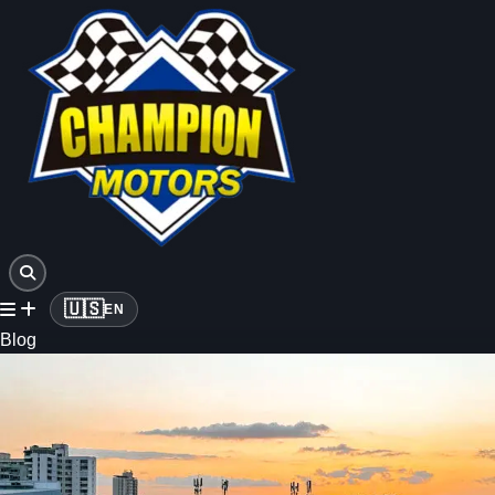
🇺🇸
EN
Blog