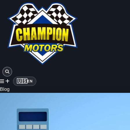
🇺🇸
EN
Blog